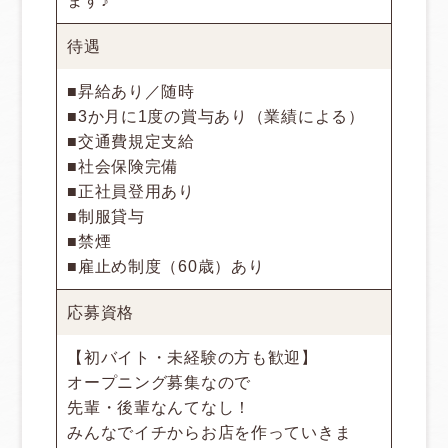
ます♪
待遇
■昇給あり／随時
■3か月に1度の賞与あり（業績による）
■交通費規定支給
■社会保険完備
■正社員登用あり
■制服貸与
■禁煙
■雇止め制度（60歳）あり
応募資格
【初バイト・未経験の方も歓迎】
オープニング募集なので
先輩・後輩なんてなし！
みんなでイチからお店を作っていきま